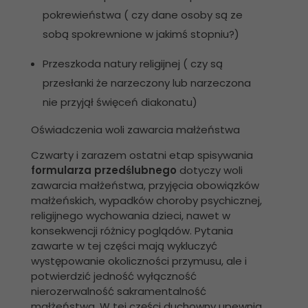
pokrewieństwa ( czy dane osoby są ze
sobą spokrewnione w jakimś stopniu?)
Przeszkoda natury religijnej ( czy są
przesłanki że narzeczony lub narzeczona
nie przyjął święceń diakonatu)
Oświadczenia woli zawarcia małżeństwa
Czwarty i zarazem ostatni etap spisywania
formularza przedślubnego
dotyczy woli
zawarcia małżeństwa, przyjęcia obowiązków
małżeńskich, wypadków choroby psychicznej,
religijnego wychowania dzieci, nawet w
konsekwencji różnicy poglądów. Pytania
zawarte w tej części mają wykluczyć
występowanie okoliczności przymusu, ale i
potwierdzić jedność wyłączność
nierozerwalność sakramentalność
małżeństwa. W tej części duchowny upewnia