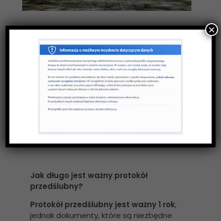
×
Kiedy spisuje się protokół
przedślubny?
Protokół przedślubny należy spisać z
odpowiednim wyprzedzeniem po
ówczesnym umówieniu się z
duchownym
. Najlepszy termin na jego
spisanie 2-3 miesiące przed planowanym
ślubem. Należy pamiętać, że aby spisać
protokół
należy dostarczyć do parafii
odpowiednie dokumenty.
Jak długo jest ważny protokół
przedślubny?
Protokół przedślubny jest ważny 1 rok
,
jednak dokumenty, które są niezbędne