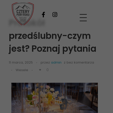
Protokół
Wesela Zakopane
Twoje wymarzone wesele pod Tatrami
przedślubny-czym
jest? Poznaj pytania
11 marca, 2025
przez
admin
z
bez komentarza
0
Wesele