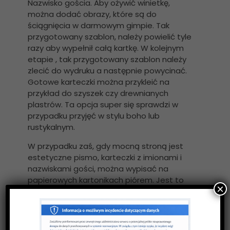
Nazwisko gościa. Aby ożywić winietkę,
można dodać obrazy, które są do
ściągnięcia w darmowym gimpie. Tak
przygotowany szablon, należy powielić tyle
razy aby wypełnił całą kartkę. W kolejnym
etapie , tak przygotowany szablon należy
zlecić do wydruku a następnie powycinać.
Gotowe karteczki można przykleić na
przykład do szyszek czy drewnianych
plastrów. Ta opcja super się sprawdzi w
przypadku przyjęć w stylu boho lub
rustykalnym.
W przypadku zaś, gdy mocną stroną jest
estetyczne pismo, karteczki z imionami i
nazwiskami gości, można wypisać na
papierowych kartonikach piórem. Jest to
×
klasyczne, ale ponadczasowe rozwiązanie,
dzięki któremu nie trzeba myśleć o druku.
Należy jednak liczyć się z czasem, który jest
potrzebny na ich przygotowanie.