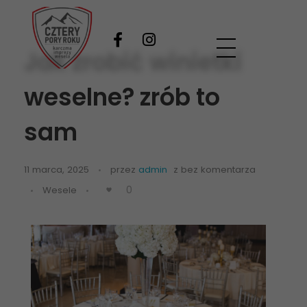
Jak zrobić winietki
Wesela Zakopane
Twoje wymarzone wesele pod Tatrami
weselne? zrób to
sam
11 marca, 2025
przez
admin
z
bez komentarza
0
Wesele