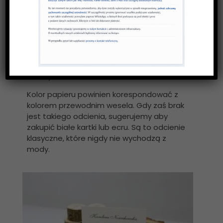
Wydrukuj winietki na odpowiednim papierze
Do druku winietek powinniśmy użyć
sztywnego papieru o wysokiej jakości
.
Papier nie może się wyginać, gdyż takie
winietki weselne nie będą wyglądać
estetycznie.
Kolor papieru powinien korespondować z
kolorem przewodnim wesela. Gdy zaś brak
jest takiego odcienia, sugerujemy aby
zakupić białe kartki lub ecru. Są to odcienie
klasyczne, które nigdy nie wychodzą z
mody.