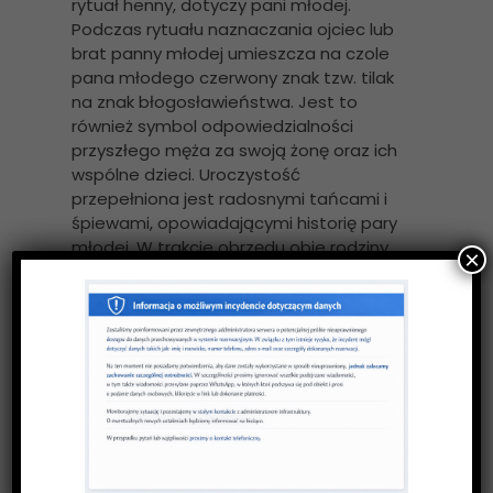
rytuał henny, dotyczy pani młodej.
Podczas rytuału naznaczania ojciec lub
brat panny młodej umieszcza na czole
pana młodego czerwony znak tzw. tilak
na znak błogosławieństwa. Jest to
również symbol odpowiedzialności
przyszłego męża za swoją żonę oraz ich
wspólne dzieci. Uroczystość
przepełniona jest radosnymi tańcami i
śpiewami, opowiadającymi historię pary
młodej. W trakcie obrzędu obie rodziny
×
wymieniają się także różnymi
prezentami i podarunkami. Rytuał henny
zaś, polega na dekorowaniu henną rąk i
stóp panny młodej różnymi wzorami.
Według wierzeń, takie zdobienie ciała
ma przynieść szczęście i pomyślność
małżeństwu.
Chiny