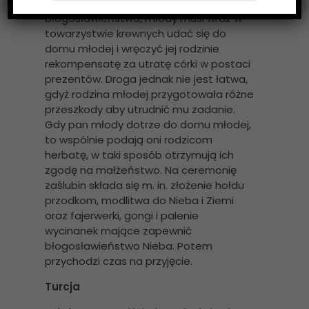
Według chińskiej tradycji, aby uzyskać
błogosławieństwo, młody musi wraz w
towarzystwie krewnych udać się do
domu młodej i wręczyć jej rodzinie
rekompensatę za utratę córki w postaci
prezentów. Droga jednak nie jest łatwa,
gdyż rodzina młodej przygotowała różne
przeszkody aby utrudnić mu zadanie.
Gdy pan młody dotrze do domu młodej,
to wspólnie podają oni rodzicom
herbatę, w taki sposób otrzymują ich
zgodę na małżeństwo. Na ceremonię
zaślubin składa się m. in. złożenie hołdu
przodkom, modlitwa do Nieba i Ziemi
oraz fajerwerki, gongi i palenie
wycinanek mające zapewnić
błogosławieństwo Nieba. Potem
przychodzi czas na przyjęcie.
Turcja