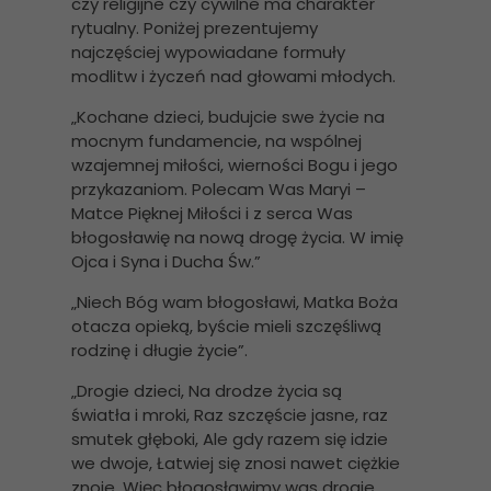
czy religijne czy cywilne ma charakter
rytualny. Poniżej prezentujemy
najczęściej wypowiadane formuły
modlitw i życzeń nad głowami młodych.
„Kochane dzieci, budujcie swe życie na
mocnym fundamencie, na wspólnej
wzajemnej miłości, wierności Bogu i jego
przykazaniom. Polecam Was Maryi –
Matce Pięknej Miłości i z serca Was
błogosławię na nową drogę życia. W imię
Ojca i Syna i Ducha Św.”
„Niech Bóg wam błogosławi, Matka Boża
otacza opieką, byście mieli szczęśliwą
rodzinę i długie życie”.
„Drogie dzieci, Na drodze życia są
światła i mroki, Raz szczęście jasne, raz
smutek głęboki, Ale gdy razem się idzie
we dwoje, Łatwiej się znosi nawet ciężkie
znoje. Więc błogosławimy was drogie