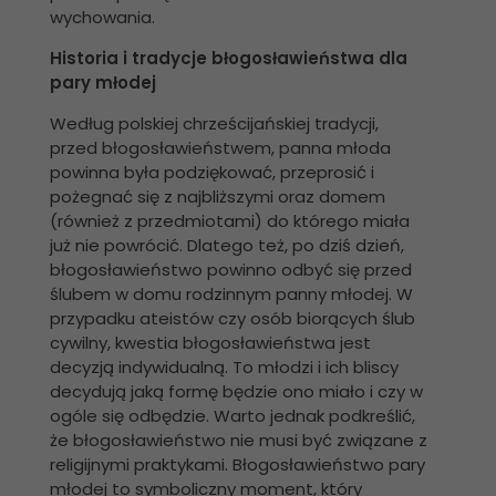
wychowania.
Historia i tradycje błogosławieństwa dla
pary młodej
Według polskiej chrześcijańskiej tradycji,
przed błogosławieństwem, panna młoda
powinna była podziękować, przeprosić i
pożegnać się z najbliższymi oraz domem
(również z przedmiotami) do którego miała
już nie powrócić. Dlatego też, po dziś dzień,
błogosławieństwo powinno odbyć się przed
ślubem w domu rodzinnym panny młodej. W
przypadku ateistów czy osób biorących ślub
cywilny, kwestia błogosławieństwa jest
decyzją indywidualną. To młodzi i ich bliscy
decydują jaką formę będzie ono miało i czy w
ogóle się odbędzie. Warto jednak podkreślić,
że błogosławieństwo nie musi być związane z
religijnymi praktykami. Błogosławieństwo pary
młodej to symboliczny moment, który