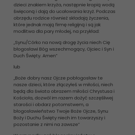
dzieci znakiem krzyża, następnie kropią wodą
święconą i dają do ucałowania krzyż. Podczas
obrzędu rodzice również składają życzenia,
które jednak mają firmę religijną i są jak
modlitwa dla pary młodej, na przykład:
„Synu/Córko na nową drogę życia niech Cię
błogosławi Bóg wszechmogący, Ojciec i Syn i
Duch Święty. Amen”
lub
„Boże dobry nasz Ojcze pobłogosław te
nasze dzieci, które złączyłeś w miłości, niech
będą dla świata obrazem miłości Chrystusa i
Kościoła, dozwól im razem dożyć szczęśliwej
starości i obdarz potomstwem, a
błogosławieństwo Twoje Boże Ojcze, Synu
Boży i Duchu Święty niech im towarzyszy i
pozostanie z nimi na zawsze”