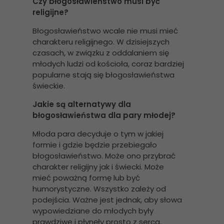
Czy błogosławieństwo musi być
religijne?
Błogosławieństwo wcale nie musi mieć
charakteru religijnego. W dzisiejszych
czasach, w związku z oddalaniem się
młodych ludzi od kościoła, coraz bardziej
popularne stają się błogosławieństwa
świeckie.
Jakie są alternatywy dla
błogosławieństwa dla pary młodej?
Młoda para decyduje o tym w jakiej
formie i gdzie będzie przebiegało
błogosławieństwo. Może ono przybrać
charakter religijny jak i świecki. Może
mieć poważną formę lub być
humorystyczne. Wszystko zależy od
podejścia. Ważne jest jednak, aby słowa
wypowiedziane do młodych były
prawdziwe i płynęły prosto z serca.