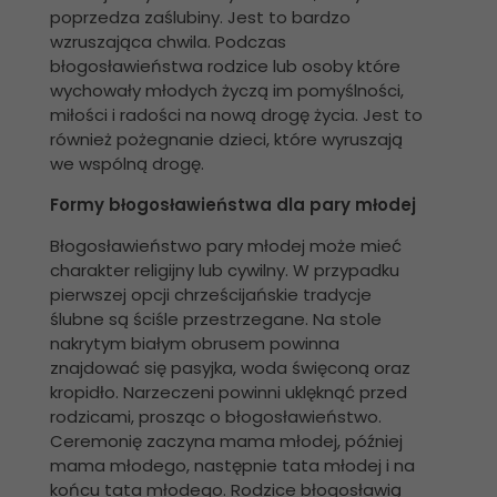
poprzedza zaślubiny. Jest to bardzo
wzruszająca chwila. Podczas
błogosławieństwa rodzice lub osoby które
wychowały młodych życzą im pomyślności,
miłości i radości na nową drogę życia. Jest to
również pożegnanie dzieci, które wyruszają
we wspólną drogę.
Formy błogosławieństwa dla pary młodej
Błogosławieństwo pary młodej może mieć
charakter religijny lub cywilny. W przypadku
pierwszej opcji chrześcijańskie tradycje
ślubne są ściśle przestrzegane. Na stole
nakrytym białym obrusem powinna
znajdować się pasyjka, woda święconą oraz
kropidło. Narzeczeni powinni uklęknąć przed
rodzicami, prosząc o błogosławieństwo.
Ceremonię zaczyna mama młodej, później
mama młodego, następnie tata młodej i na
końcu tata młodego. Rodzice błogosławią