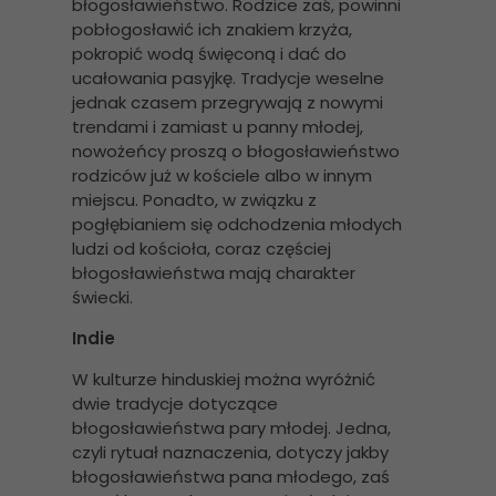
błogosławieństwo. Rodzice zaś, powinni
pobłogosławić ich znakiem krzyża,
pokropić wodą święconą i dać do
ucałowania pasyjkę. Tradycje weselne
jednak czasem przegrywają z nowymi
trendami i zamiast u panny młodej,
nowożeńcy proszą o błogosławieństwo
rodziców już w kościele albo w innym
miejscu. Ponadto, w związku z
pogłębianiem się odchodzenia młodych
ludzi od kościoła, coraz częściej
błogosławieństwa mają charakter
świecki.
Indie
W kulturze hinduskiej można wyróżnić
dwie tradycje dotyczące
błogosławieństwa pary młodej. Jedna,
czyli rytuał naznaczenia, dotyczy jakby
błogosławieństwa pana młodego, zaś