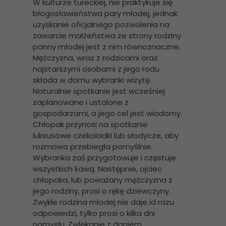
W kulturze tureckiej, nie praktykuje się
błogosławieństwa pary młodej, jednak
uzyskanie oficjalnego pozwolenia na
zawarcie małżeństwa ze strony rodziny
panny młodej jest z nim równoznaczne.
Mężczyzna, wraz z rodzicami oraz
najstarszymi osobami z jego rodu
składa w domu wybranki wizytę.
Naturalnie spotkanie jest wcześniej
zaplanowane i ustalone z
gospodarzami, a jego cel jest wiadomy.
Chłopak przynosi na spotkanie
luksusowe czekoladki lub słodycze, aby
rozmowa przebiegła pomyślnie.
Wybranka zaś przygotowuje i częstuje
wszystkich kawą. Następnie, ojciec
chłopaka, lub poważany mężczyzna z
jego rodziny, prosi o rękę dziewczyny.
Zwykle rodzina młodej nie daje id razu
odpowiedzi, tylko prosi o kilka dni
namysłu. Zwlekanie z daniem