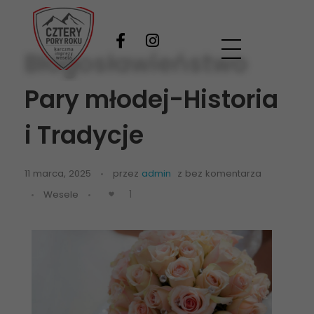
Błogosławieństwo
Wesela Zakopane
Twoje wymarzone wesele pod Tatrami
Pary młodej-Historia
i Tradycje
11 marca, 2025
przez
admin
z
bez komentarza
1
Wesele